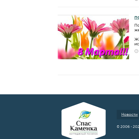
П
П
же
Же
и
Новости
© 2006 - 20