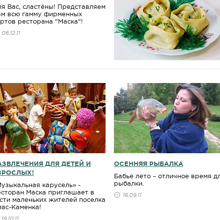
я Вас, сластёны! Представляем
ам всю гамму фирменных
ртов ресторана "Маска"!
06.12.11
АЗВЛЕЧЕНИЯ ДЛЯ ДЕТЕЙ И
ОСЕННЯЯ РЫБАЛКА
ЗРОСЛЫХ!
Бабье лето – отличное время д
рыбалки.
узыкальная карусель» -
есторан Маска приглашает в
16.09.11
сти маленьких жителей поселка
пас-Каменка!
19.10.11