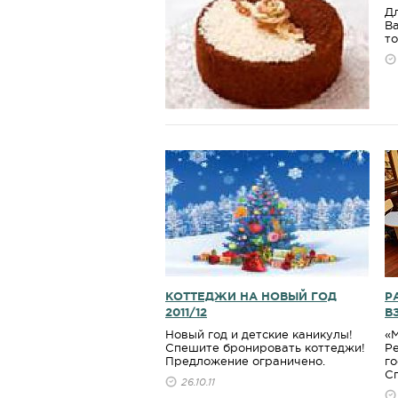
Дл
В
то
КОТТЕДЖИ НА НОВЫЙ ГОД
Р
2011/12
В
Hовый год и детские каникулы!
«М
Спешите бронировать коттеджи!
Р
Предложение ограничено.
го
С
26.10.11