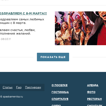
ОЗДРАВЛЯЕМ С 8-М МАРТА!!!
оздравляем самых любимых
нщин с 8 марта.
лаем счастья, любви,
сполнения желаний.
08.03.11
ПОКАЗАТЬ ЕЩЕ
О ПОСЕЛКЕ
АРЕНДА
Статьи
Faq
Партнерам
ГОСТИНИЦА
ФОТО
26 spaskamenka.ru
СПОРТКЛУБ
РЕСТОРАН
ОЗЕРО
СНОУПАРК