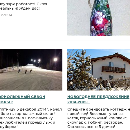
ноупарк работает! Склон
деальный! Ждем Вас!
27.12.14
ОРНОЛЫЖНЫЙ СЕЗОН
НОВОГОДНЕЕ ПРЕДЛОЖЕНИЕ
ТКРЫТ!
2014-2015Г.
пятницу 5 декабря 2014г. начал
Спешите арендовать коттедж 
аботать горнолыжный склон!
новый год! Веселые гулянья,
риглашаем в Спас-Каменку
каток, горнолыжный комплекс,
сех любителей горных лыж и
сноупарк, тюбинг, ресторан.
ноуборда!
Осталось всего 5 домов!