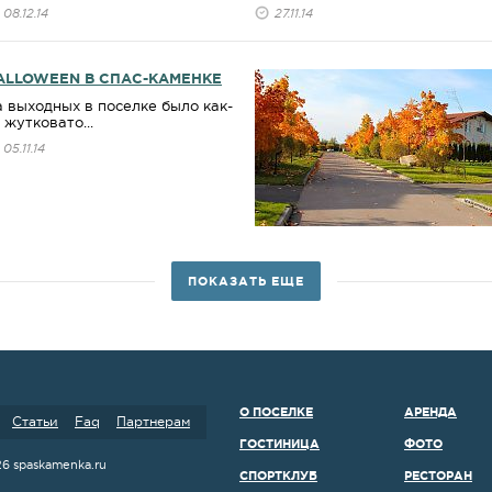
08.12.14
27.11.14
ALLOWEEN В СПАС-КАМЕНКЕ
 выходных в поселке было как-
 жутковато...
05.11.14
ПОКАЗАТЬ ЕЩЕ
О ПОСЕЛКЕ
АРЕНДА
Статьи
Faq
Партнерам
ГОСТИНИЦА
ФОТО
26 spaskamenka.ru
СПОРТКЛУБ
РЕСТОРАН