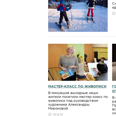
С
и
МАСТЕР-КЛАСС ПО ЖИВОПИСИ
Г
О
В минувшие выходные наши
жители посетили мастер-класс по
В 
живописи под руководством
р
художника Александры
П
Мироновой.
в
с
10.12.14