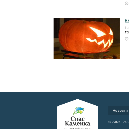
H
На
то
Новости
© 2006 - 20