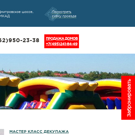
Дмитровское шоссе,
Посмотреть
 МКАД
схему проезда
ПРОДАЖА ДОМОВ
62)950-23-38
+7(495)241-84-49
Забронировать
МАСТЕР КЛАСС ДЕКУПАЖА