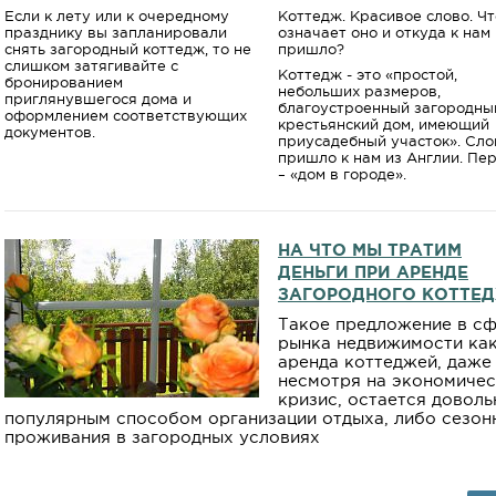
Если к лету или к очередному
Коттедж. Красивое слово. Ч
празднику вы запланировали
означает оно и откуда к нам
снять загородный коттедж, то не
пришло?
слишком затягивайте с
Коттедж - это «простой,
бронированием
небольших размеров,
приглянувшегося дома и
благоустроенный загородны
оформлением соответствующих
крестьянский дом, имеющий
документов.
приусадебный участок». Сло
пришло к нам из Англии. Пе
– «дом в городе».
НА ЧТО МЫ ТРАТИМ
ДЕНЬГИ ПРИ АРЕНДЕ
ЗАГОРОДНОГО КОТТЕ
Такое предложение в с
рынка недвижимости ка
аренда коттеджей, даже
несмотря на экономиче
кризис, остается доволь
популярным способом организации отдыха, либо сезон
проживания в загородных условиях