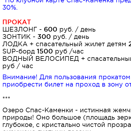
*По клубной карте Спас-Каменка пре
30%.
ПРОКАТ
ШЕЗЛОНГ -
600
руб. / день
ЗОНТИК -
300
руб. / день
ЛОДКА + спасательный жилет детям
SUP-борд
1500
руб /час
ВОДНЫЙ ВЕЛОСИПЕД + спасательны
руб / час
Внимание! Для пользования прокато
приобрести билет на проход в зону о
***
Озеро Спас-Каменки - истинная жем
природы! Оно большое (площадь зерка
глубокое, с кристально чистой прозр