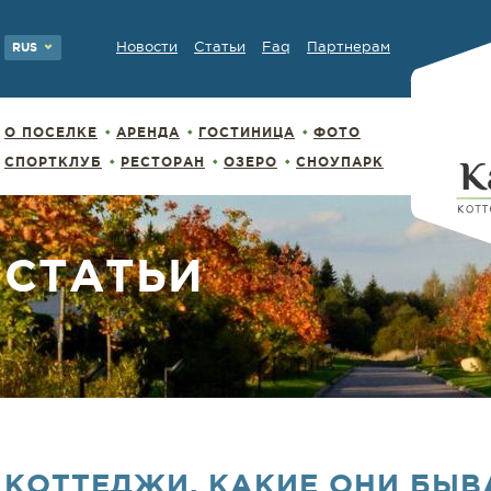
Новости
Статьи
Faq
Партнерам
RUS
О ПОСЕЛКЕ
АРЕНДА
ГОСТИНИЦА
ФОТО
СПОРТКЛУБ
РЕСТОРАН
ОЗЕРО
СНОУПАРК
СТАТЬИ
КОТТЕДЖИ. КАКИЕ ОНИ БЫВ