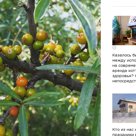
Казалось б
между испо
на совреме
аренда кот
здоровья? 
непосредст
Кто из нас
праздники 