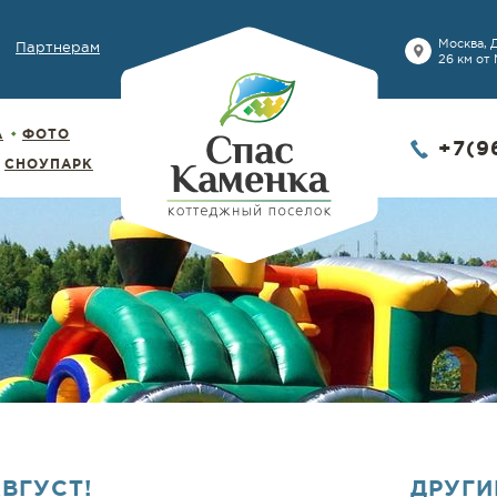
Москва, 
Партнерам
26 км от
А
ФОТО
+7(9
СНОУПАРК
ВГУСТ!
ДРУГИ