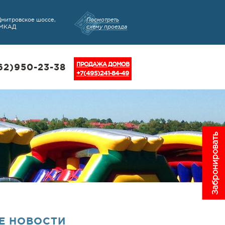
Дмитровское шоссе,
Посмотреть
 МКАД
схему проезда
ПРОДАЖА ДОМОВ
62)950-23-38
+7(495)241-84-49
Забронировать
Е НОВОСТИ