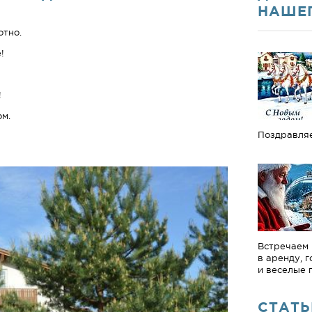
НАШЕ
отно.
!
!
ом.
Поздравля
Встречаем 
в аренду, 
и веселые 
СТАТЬ