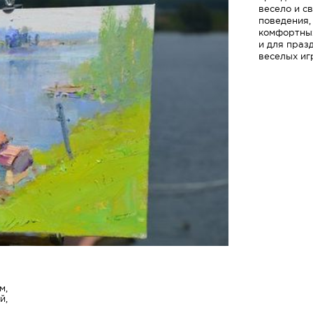
весело и св
поведения, 
комфортных
и для празд
веселых иг
м,
й,