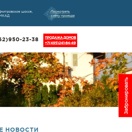
Дмитровское шоссе,
Посмотреть
 МКАД
схему проезда
ПРОДАЖА ДОМОВ
62)950-23-38
+7(495)241-84-49
Забронировать
Е НОВОСТИ