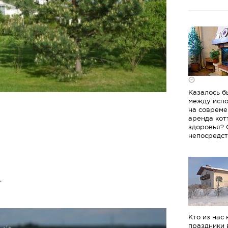
Казалось б
между испо
на совреме
аренда кот
здоровья? 
непосредст
,
Кто из нас
праздники 