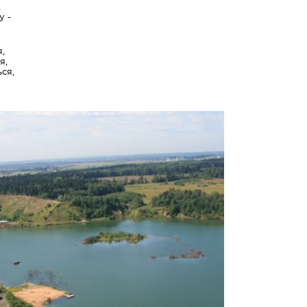
,
у -
,
я,
ся,