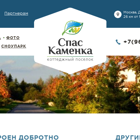
Москва, 
Партнерам
26 км от
А
ФОТО
+7(9
СНОУПАРК
РОЕН ДОБРОТНО
ДРУГИ