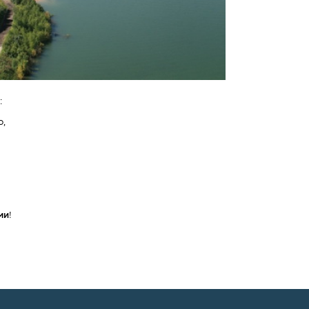
:
о,
ми
!